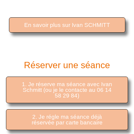
COACHING & HYPNOSE
En savoir plus sur Ivan SCHMITT
Réserver une séance
1. Je réserve ma séance avec Ivan
Schmitt (ou je le contacte au 06 14
58 29 84)
2. Je régle ma séance déjà
réservée par carte bancaire