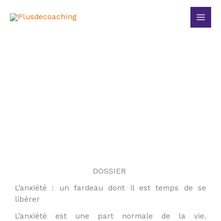
Aller
Main
au
Men
contenu
Comment devenir plus SEREIN (E) ?
DOSSIER
L’anxiété : un fardeau dont il est temps de se
libérer
L’anxiété est une part normale de la vie.