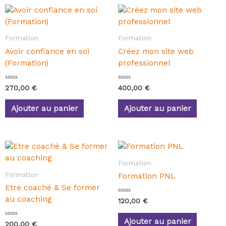
Formation
Formation
Avoir confiance en soi
Créez mon site web
(Formation)
professionnel
N
N
270,00
€
400,00
€
o
o
t
t
e
e
Ajouter au panier
Ajouter au panier
0
0
s
s
u
u
r
r
5
5
Formation
Formation
Formation PNL
Etre coaché & Se former
au coaching
N
120,00
€
o
t
e
Ajouter au panier
N
200,00
€
0