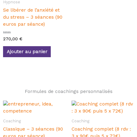
Hypnose
Se libérer de l’anxiété et
du stress – 3 séances (90
euros par séance)
N
270,00
€
o
t
e
Ajouter au panier
0
s
u
r
5
Formules de coachings personnalisés
Coaching
Coaching
Classique – 3 séances (90
Coaching complet (8 rdv :
euros par séance)
3 x 90€ puis 5 x 72€)