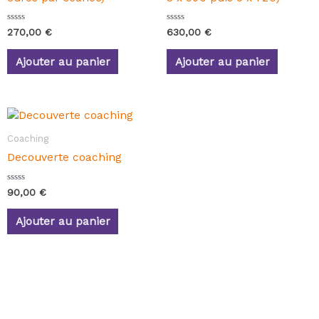
N
N
270,00
€
630,00
€
o
o
t
t
e
e
Ajouter au panier
Ajouter au panier
0
0
s
s
u
u
r
r
5
5
Coaching
Decouverte coaching
N
90,00
€
o
t
e
Ajouter au panier
0
s
u
r
5