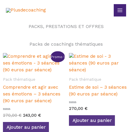
Aller
Main
au
Men
contenu
PACKS, PRESTATIONS ET OFFRES
Packs de coachings thématiques
Le
Le
Promo !
prix
prix
initial
actuel
était :
est :
270,00 €.
243,00 €.
Pack thématique
Pack thématique
Comprendre et agir avec
Estime de soi – 3 séances
ses émotions – 3 séances
(90 euros par séance)
(90 euros par séance)
N
270,00
€
o
N
270,00
€
243,00
€
t
o
e
Ajouter au panier
t
0
e
s
Ajouter au panier
0
u