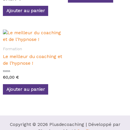
o
s
t
u
e
Ajouter au panier
r
0
5
s
u
r
5
Formation
Le meilleur du coaching et
de l’hypnose !
N
60,00
€
o
t
e
Ajouter au panier
0
s
u
r
5
Copyright © 2026 Plusdecoaching | Développé par