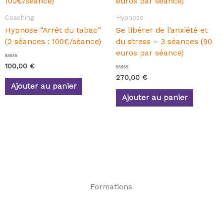
Coaching
Hypnose
Hypnose “Arrêt du tabac”
Se libérer de l’anxiété et
(2 séances : 100€/séance)
du stress – 3 séances (90
euros par séance)
N
100,00
€
o
N
270,00
€
t
o
e
Ajouter au panier
t
0
e
s
Ajouter au panier
0
u
s
r
u
5
r
5
Formations