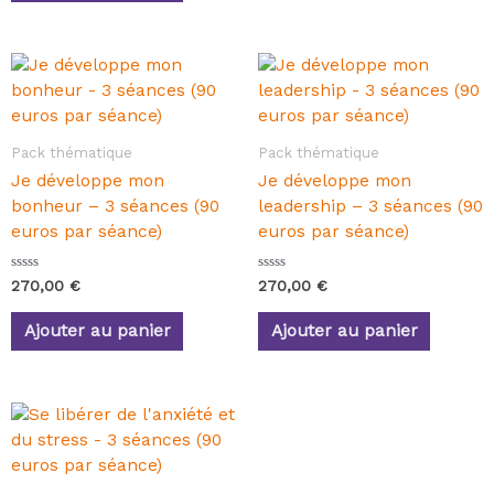
s
r
u
5
r
5
Pack thématique
Pack thématique
Je développe mon
Je développe mon
bonheur – 3 séances (90
leadership – 3 séances (90
euros par séance)
euros par séance)
N
N
270,00
€
270,00
€
o
o
t
t
e
e
Ajouter au panier
Ajouter au panier
0
0
s
s
u
u
r
r
5
5