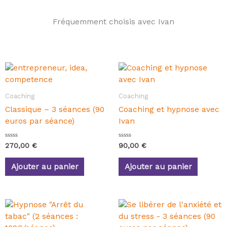
Fréquemment choisis avec Ivan
Coaching
Coaching
Classique – 3 séances (90
Coaching et hypnose avec
euros par séance)
Ivan
N
N
270,00
€
90,00
€
o
o
t
t
e
e
Ajouter au panier
Ajouter au panier
0
0
s
s
u
u
r
r
5
5