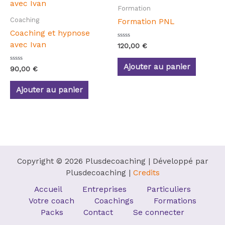
Formation
Coaching
Formation PNL
Coaching et hypnose
avec Ivan
Note
120,00
€
0
sur
5
Ajouter au panier
Note
90,00
€
0
sur
5
Ajouter au panier
Copyright © 2026 Plusdecoaching | Développé par
Plusdecoaching |
Credits
Accueil
Entreprises
Particuliers
Votre coach
Coachings
Formations
Packs
Contact
Se connecter