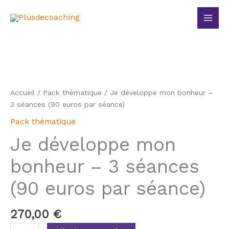
Aller
Main
au
Men
contenu
quantité
de
Je
développe
Accueil
/
Pack thématique
/ Je développe mon bonheur –
mon
3 séances (90 euros par séance)
bonheur
Pack thématique
-
3
Je développe mon
séances
(90
bonheur – 3 séances
euros
(90 euros par séance)
par
séance)
270,00
€