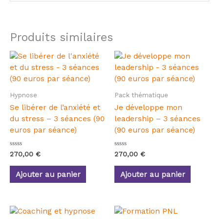
Produits similaires
Hypnose
Pack thématique
Se libérer de l’anxiété et
Je développe mon
du stress – 3 séances (90
leadership – 3 séances
euros par séance)
(90 euros par séance)
Note
Note
270,00
€
270,00
€
0
0
sur
sur
5
5
Ajouter au panier
Ajouter au panier