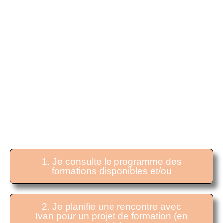
Développez vos compétences et vos aptitudes par
l’intermédaire d’atelier ou de sessions de formation.
Formations programmées ou sur demande
Se former
AVEC IVAN
1. Je consulte le programme des
formations disponibles et/ou
2. Je planifie une rencontre avec
Ivan pour un projet de formation (en