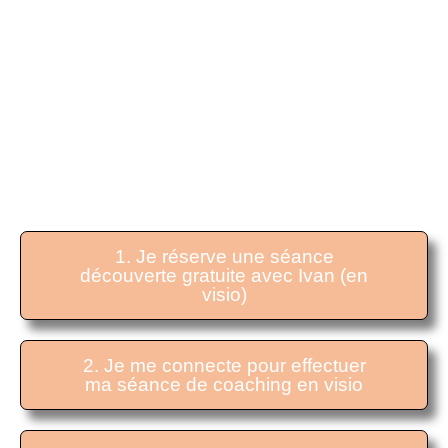
Coaching professionnel ou à destination de
particuliers. Pour être accompagné dans le
developpement de vos aspirations
Être coaché
AVEC IVAN
1. Je réserve une séance
découverte gratuite avec Ivan (en
visio)
2. Je me connecte pour effectuer
ma séance de coaching en visio