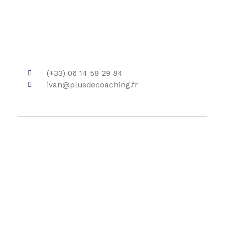
(+33) 06 14 58 29 84
ivan@plusdecoaching.fr
COMMENT PUIS-JE VOUS AIDER ?