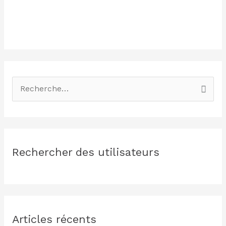
R
e
c
h
Rechercher des utilisateurs
e
r
c
h
e
Articles récents