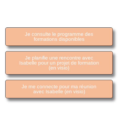
SE FORMER
AVEC ISABELLE
Je consulte le programme des
formations disponibles
Je planifie une rencontre avec
Isabelle pour un projet de formation
(en visio)
Je me connecte pour ma réunion
avec Isabelle (en visio)