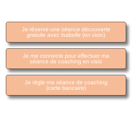
être Coaché
AVEC ISABELLE
Je réserve une séance découverte
gratuite avec Isabelle (en visio)
Je me connecte pour effectuer ma
séance de coaching en visio
Je régle ma séance de coaching
(carte bancaire)