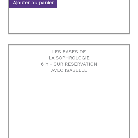
e
Ajouter au panier
0
s
u
r
5
LES BASES DE
LA SOPHROLOGIE
6 h - SUR RESERVATION
AVEC ISABELLE