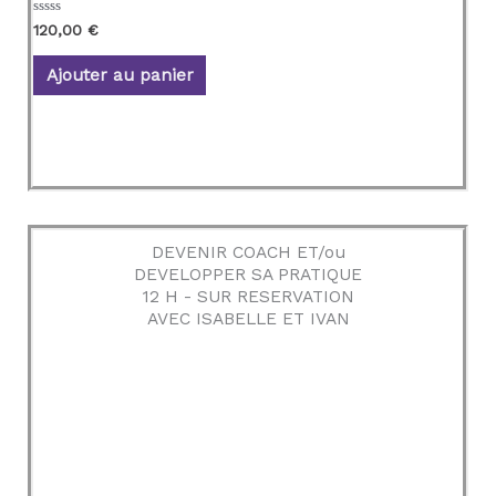
N
120,00
€
o
t
e
Ajouter au panier
0
s
u
r
5
DEVENIR COACH ET/ou
DEVELOPPER SA PRATIQUE
12 H - SUR RESERVATION
AVEC ISABELLE ET IVAN