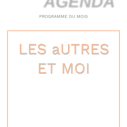
PROGRAMME DU MOIS
PROMO DU MOIS ! -20%
LES aUTRES
ET MOI
Retrouvez ici, tous les mois, une nouvelle
thématique mise en avant ! Ce mois-ci nous vous
proposons un accompagnement en 3 séances
pour développer et améliorer votre relation aux
autres. Qu’il s’agisse de l’autre présent ou
absent, de l’autre intime, proche ou distant… ou
encore de l’autre qui m’aime, que j’aime, ou qui
déteste…. Retrouvez la relation aux autres