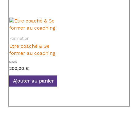
Formation
Etre coaché & Se
former au coaching
N
200,00
€
o
t
e
Ajouter au panier
0
s
u
r
5