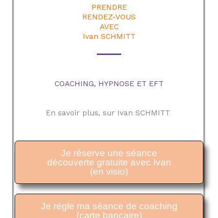
PRENDRE
RENDEZ-VOUS
AVEC
Ivan SCHMITT
COACHING, HYPNOSE ET EFT
En savoir plus, sur Ivan SCHMITT
Je réserve une séance
découverte gratuite avec Ivan
(en visio)
Je régle ma séance de coaching
(carte bancaire)