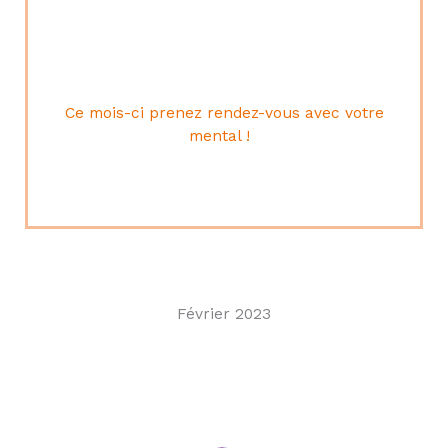
plutot que d’en souffrir ! Et, pour en faire
encore “plus”, PlusDeCoaching vous offre 20%
de remise sur cet accompagnement !
Ce mois-ci prenez rendez-vous avec votre
mental !
Février 2023